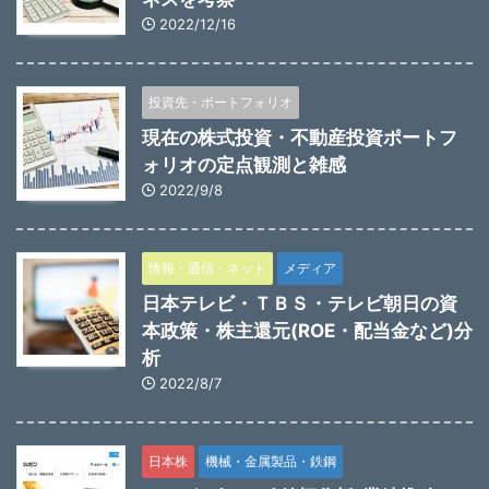
2022/12/16
投資先・ポートフォリオ
現在の株式投資・不動産投資ポートフ
ォリオの定点観測と雑感
2022/9/8
情報・通信・ネット
メディア
日本テレビ・ＴＢＳ・テレビ朝日の資
本政策・株主還元(ROE・配当金など)分
析
2022/8/7
日本株
機械・金属製品・鉄鋼