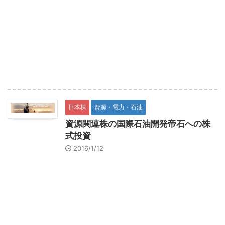
日本株
資源・電力・石油
資源関連株の国際石油開発帝石への株
式投資
2016/1/12