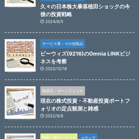
久々の日本株大暴落植田ショックの今
後の投資戦略
2024/8/5
サービス業・その他製品
ビーウィズ(9216)のOmnia LINKビジ
ネスを考察
2022/12/16
投資先・ポートフォリオ
現在の株式投資・不動産投資ポートフ
ォリオの定点観測と雑感
2022/9/8
情報・通信・ネット
メディア