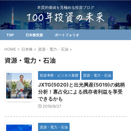
本質的価値を見極める投資ブログ
TOP
日本株投資
ポートフォリオ
HOME
>
日本株
>
資源・電力・石油
>
資源・電力・石油
投資考察・ビジネス基礎
資源・電力・石油
JXTG(5020)と出光興産(5019)の銘柄
分析！寡占化による残存者利益を享受
できるかも
2019/9/27
資源・電力・石油