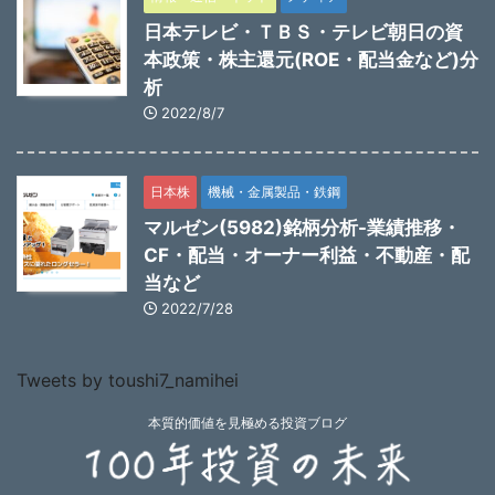
日本テレビ・ＴＢＳ・テレビ朝日の資
本政策・株主還元(ROE・配当金など)分
析
2022/8/7
日本株
機械・金属製品・鉄鋼
マルゼン(5982)銘柄分析-業績推移・
CF・配当・オーナー利益・不動産・配
当など
2022/7/28
Tweets by toushi7_namihei
本質的価値を見極める投資ブログ