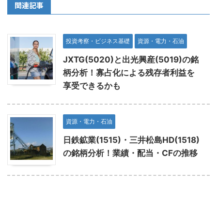
関連記事
投資考察・ビジネス基礎
資源・電力・石油
JXTG(5020)と出光興産(5019)の銘
柄分析！寡占化による残存者利益を
享受できるかも
資源・電力・石油
日鉄鉱業(1515)・三井松島HD(1518)
の銘柄分析！業績・配当・CFの推移