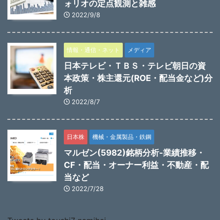
ォリオの定点観測と雑感
2022/9/8
情報・通信・ネット
メディア
日本テレビ・ＴＢＳ・テレビ朝日の資
本政策・株主還元(ROE・配当金など)分
析
2022/8/7
日本株
機械・金属製品・鉄鋼
マルゼン(5982)銘柄分析-業績推移・
CF・配当・オーナー利益・不動産・配
当など
2022/7/28