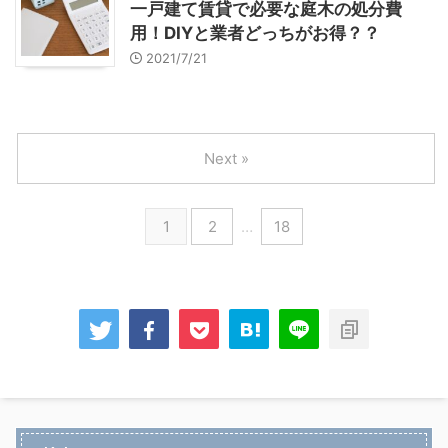
一戸建て賃貸で必要な庭木の処分費
用！DIYと業者どっちがお得？？
2021/7/21
Next »
1
2
…
18