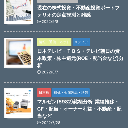
現在の株式投資・不動産投資ポートフ
ォリオの定点観測と雑感
2022/9/8
情報・通信・ネット
メディア
日本テレビ・ＴＢＳ・テレビ朝日の資
本政策・株主還元(ROE・配当金など)分
析
2022/8/7
日本株
機械・金属製品・鉄鋼
マルゼン(5982)銘柄分析-業績推移・
CF・配当・オーナー利益・不動産・配
当など
2022/7/28