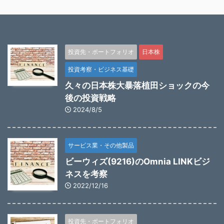
投資先・ポートフォリオ
日本株
投資考察・ビジネス基礎
久々の日本株大暴落植田ショックの今
後の投資戦略
2024/8/5
サービス業・その他製品
ビーウィズ(9216)のOmnia LINKビジ
ネスを考察
2022/12/16
投資先・ポートフォリオ