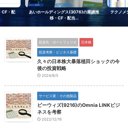
・CF・配
あいホールディングス(3076)の業績推
テクノメデ
移・CF・配当...
投資先・ポートフォリオ
日本株
投資考察・ビジネス基礎
久々の日本株大暴落植田ショックの今
後の投資戦略
2024/8/5
サービス業・その他製品
ビーウィズ(9216)のOmnia LINKビジ
ネスを考察
2022/12/16