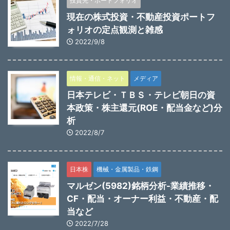
投資先・ポートフォリオ
現在の株式投資・不動産投資ポートフ
ォリオの定点観測と雑感
2022/9/8
情報・通信・ネット
メディア
日本テレビ・ＴＢＳ・テレビ朝日の資
本政策・株主還元(ROE・配当金など)分
析
2022/8/7
日本株
機械・金属製品・鉄鋼
マルゼン(5982)銘柄分析-業績推移・
CF・配当・オーナー利益・不動産・配
当など
2022/7/28