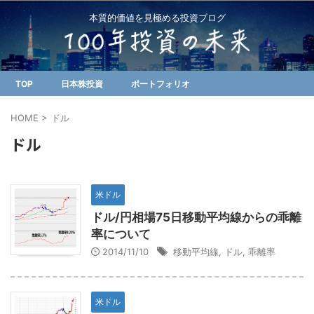
本質的価値を見極める投資ブログ
TOP
日本株投資
ポートフォリオ
HOME
>
ドル
ドル
米ドル
ドル/円相場75日移動平均線からの乖離
率について
2014/11/10
移動平均線
,
ドル
,
乖離率
米ドル