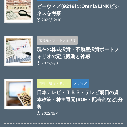
ビーウィズ(9216)のOmnia LINKビジ
ネスを考察
2022/12/16
投資先・ポートフォリオ
現在の株式投資・不動産投資ポートフ
ォリオの定点観測と雑感
2022/9/8
情報・通信・ネット
メディア
日本テレビ・ＴＢＳ・テレビ朝日の資
本政策・株主還元(ROE・配当金など)分
析
2022/8/7