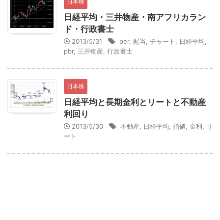
日本株
日経平均・三井物産・南アフリカラン
ド・行政書士
2013/5/31
per
,
配当
,
チャート
,
日経平均
,
pbr
,
三井物産
,
行政書士
日本株
日経平均と長期金利とリートと不動産
利回り
2013/5/30
不動産
,
日経平均
,
指値
,
金利
,
リ
ート