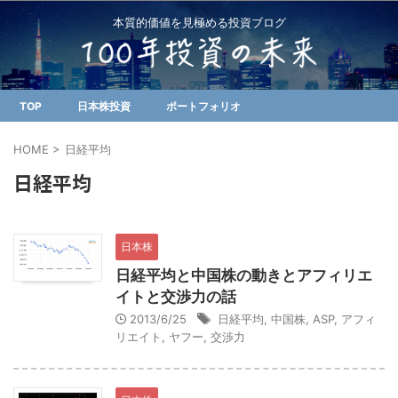
本質的価値を見極める投資ブログ
TOP
日本株投資
ポートフォリオ
HOME
>
日経平均
日経平均
日本株
日経平均と中国株の動きとアフィリエ
イトと交渉力の話
2013/6/25
日経平均
,
中国株
,
ASP
,
アフィ
リエイト
,
ヤフー
,
交渉力