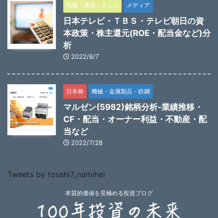
情報・通信・ネット
メディア
日本テレビ・ＴＢＳ・テレビ朝日の資
本政策・株主還元(ROE・配当金など)分
析
2022/8/7
日本株
機械・金属製品・鉄鋼
マルゼン(5982)銘柄分析-業績推移・
CF・配当・オーナー利益・不動産・配
当など
2022/7/28
Tweets by toushi7_namihei
本質的価値を見極める投資ブログ