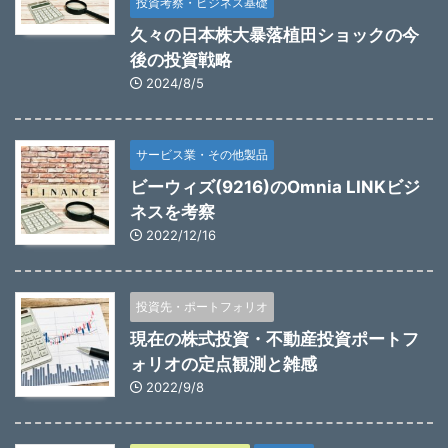
投資考察・ビジネス基礎
久々の日本株大暴落植田ショックの今
後の投資戦略
2024/8/5
サービス業・その他製品
ビーウィズ(9216)のOmnia LINKビジ
ネスを考察
2022/12/16
投資先・ポートフォリオ
現在の株式投資・不動産投資ポートフ
ォリオの定点観測と雑感
2022/9/8