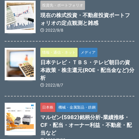
投資先・ポートフォリオ
現在の株式投資・不動産投資ポートフ
ォリオの定点観測と雑感
2022/9/8
情報・通信・ネット
メディア
日本テレビ・ＴＢＳ・テレビ朝日の資
本政策・株主還元(ROE・配当金など)分
析
2022/8/7
日本株
機械・金属製品・鉄鋼
マルゼン(5982)銘柄分析-業績推移・
CF・配当・オーナー利益・不動産・配
当など