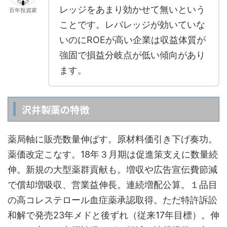
レッジをあまり効かせて無いという
百年投資家
ことです。レバレッジが効いていな
いのにROEが高い企業は収益体質が
強固で損益分岐点が低い傾向があり
ます。
沢井製薬の特徴
薬局軸に販売数量伸ばす。原材料価引き下げ奏功。
薬価改定こなす。18年３月期は促進策支えに数量続
伸。新規の大型薬群貢献も。増収や広告宣伝費節減
で償却増吸収、営業益伸長。連続増配公算。１品目
の高コレステロール血症薬承認取得。ただ特許訴訟
和解で発売23年メドと後ずれ（従来17年目標）。伸