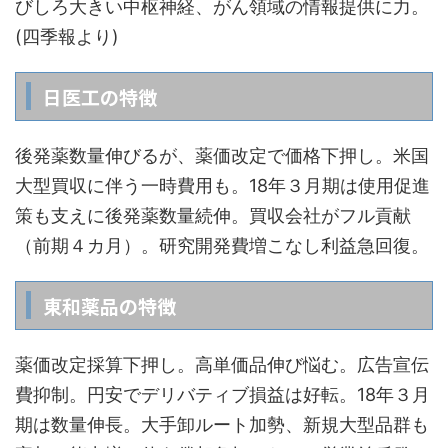
びしろ大きい中枢神経、がん領域の情報提供に力。
(四季報より)
日医工の特徴
後発薬数量伸びるが、薬価改定で価格下押し。米国
大型買収に伴う一時費用も。18年３月期は使用促進
策も支えに後発薬数量続伸。買収会社がフル貢献
（前期４カ月）。研究開発費増こなし利益急回復。
東和薬品の特徴
薬価改定採算下押し。高単価品伸び悩む。広告宣伝
費抑制。円安でデリバティブ損益は好転。18年３月
期は数量伸長。大手卸ルート加勢、新規大型品群も