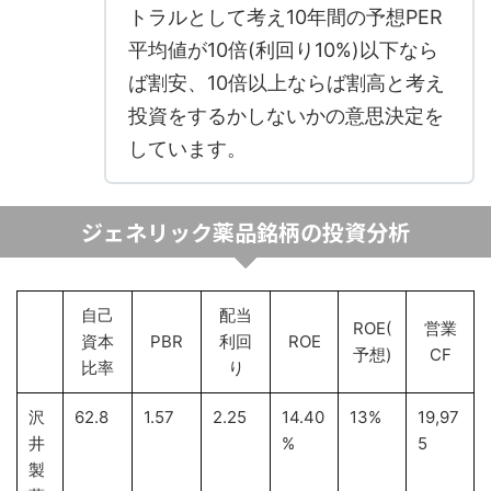
トラルとして考え10年間の予想PER
平均値が10倍(利回り10%)以下なら
ば割安、10倍以上ならば割高と考え
投資をするかしないかの意思決定を
しています。
ジェネリック薬品銘柄の投資分析
自己
配当
ROE(
営業
資本
PBR
利回
ROE
予想)
CF
比率
り
沢
62.8
1.57
2.25
14.40
13%
19,97
井
%
5
製