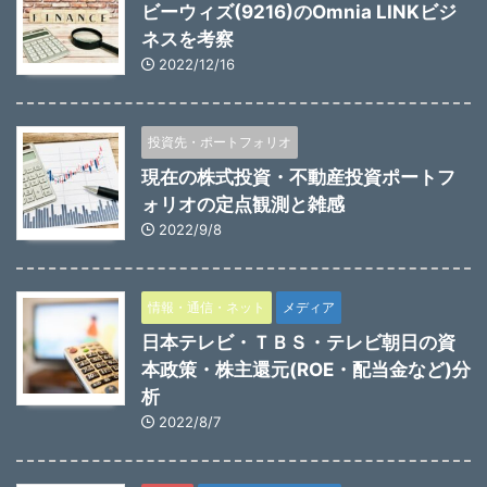
ビーウィズ(9216)のOmnia LINKビジ
ネスを考察
2022/12/16
投資先・ポートフォリオ
現在の株式投資・不動産投資ポートフ
ォリオの定点観測と雑感
2022/9/8
情報・通信・ネット
メディア
日本テレビ・ＴＢＳ・テレビ朝日の資
本政策・株主還元(ROE・配当金など)分
析
2022/8/7