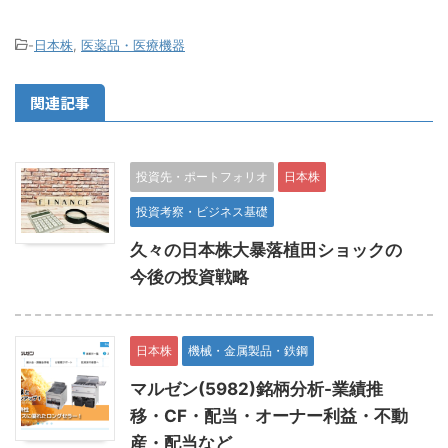
-
日本株
,
医薬品・医療機器
関連記事
投資先・ポートフォリオ
日本株
投資考察・ビジネス基礎
久々の日本株大暴落植田ショックの
今後の投資戦略
日本株
機械・金属製品・鉄鋼
マルゼン(5982)銘柄分析-業績推
移・CF・配当・オーナー利益・不動
産・配当など