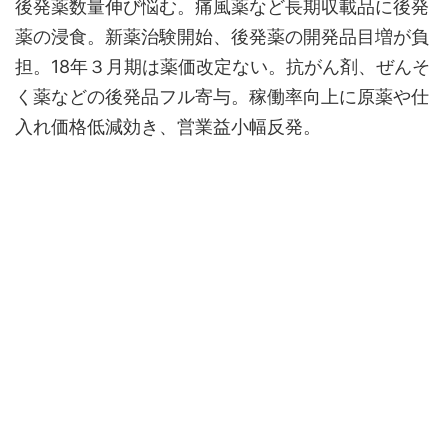
後発薬数量伸び悩む。痛風薬など長期収載品に後発
薬の浸食。新薬治験開始、後発薬の開発品目増が負
担。18年３月期は薬価改定ない。抗がん剤、ぜんそ
く薬などの後発品フル寄与。稼働率向上に原薬や仕
入れ価格低減効き、営業益小幅反発。