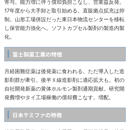
寄与。能力増に伴う償却負担こなし、営業益反発。
17年度から大手卸と取引始める。直販拠点拡充は抑
制。山形工場併設だった東日本物流センターを移転
し保管能力強化へ。ソフトカプセル製剤の製造内製
化。
富士製薬工業の特徴
月経困難症薬は後発薬に食われる。ただ導入した造
影剤群が牽引。後半Ｘ線造影剤に適応拡大も。初の
自社開発新薬の黄体ホルモン製剤通期貢献。研究開
発費増やタイ工場稼働の償却費こなす。増配。
日本ケミファの特徴