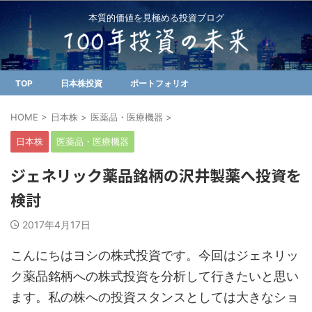
本質的価値を見極める投資ブログ
TOP
日本株投資
ポートフォリオ
HOME
>
日本株
>
医薬品・医療機器
>
日本株
医薬品・医療機器
ジェネリック薬品銘柄の沢井製薬へ投資を
検討
2017年4月17日
こんにちはヨシの株式投資です。今回はジェネリッ
ク薬品銘柄への株式投資を分析して行きたいと思い
ます。私の株への投資スタンスとしては大きなショ