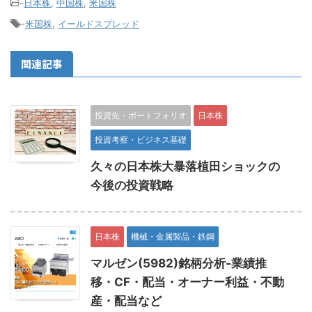
-
日本株
,
中国株
,
米国株
-
米国株
,
イールドスプレッド
関連記事
投資先・ポートフォリオ
日本株
投資考察・ビジネス基礎
久々の日本株大暴落植田ショックの
今後の投資戦略
日本株
機械・金属製品・鉄鋼
マルゼン(5982)銘柄分析-業績推
移・CF・配当・オーナー利益・不動
産・配当など