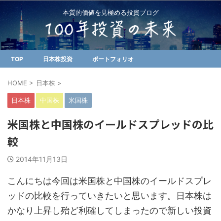
本質的価値を見極める投資ブログ
TOP
日本株投資
ポートフォリオ
HOME
>
日本株
>
日本株
中国株
米国株
米国株と中国株のイールドスプレッドの比
較
2014年11月13日
こんにちは今回は米国株と中国株のイールドスプレ
ッドの比較を行っていきたいと思います。日本株は
かなり上昇し殆ど利確してしまったので新しい投資