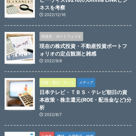
ネスを考察
2022/12/16
投資先・ポートフォリオ
現在の株式投資・不動産投資ポートフ
ォリオの定点観測と雑感
2022/9/8
情報・通信・ネット
メディア
日本テレビ・ＴＢＳ・テレビ朝日の資
本政策・株主還元(ROE・配当金など)分
析
2022/8/7