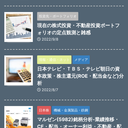
投資先・ポートフォリオ
現在の株式投資・不動産投資ポートフ
ォリオの定点観測と雑感
2022/9/8
情報・通信・ネット
メディア
日本テレビ・ＴＢＳ・テレビ朝日の資
本政策・株主還元(ROE・配当金など)分
析
2022/8/7
日本株
機械・金属製品・鉄鋼
マルゼン(5982)銘柄分析-業績推移・
CF・配当・オーナー利益・不動産・配