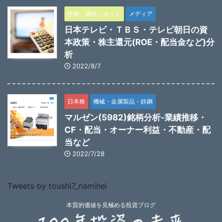
情報・通信・ネット
メディア
日本テレビ・ＴＢＳ・テレビ朝日の資
本政策・株主還元(ROE・配当金など)分
析
2022/8/7
日本株
機械・金属製品・鉄鋼
マルゼン(5982)銘柄分析-業績推移・
CF・配当・オーナー利益・不動産・配
当など
2022/7/28
Tweets by toushi7_namihei
本質的価値を見極める投資ブログ