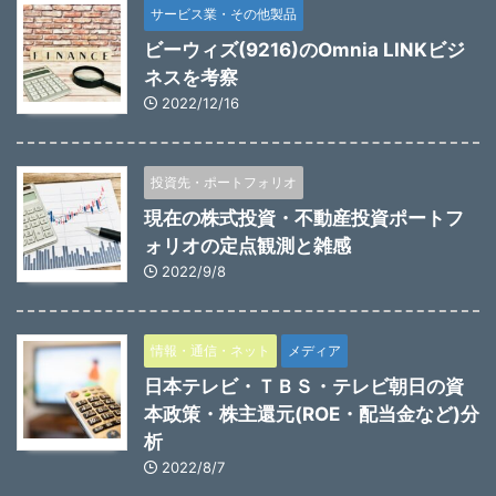
サービス業・その他製品
ビーウィズ(9216)のOmnia LINKビジ
ネスを考察
2022/12/16
投資先・ポートフォリオ
現在の株式投資・不動産投資ポートフ
ォリオの定点観測と雑感
2022/9/8
情報・通信・ネット
メディア
日本テレビ・ＴＢＳ・テレビ朝日の資
本政策・株主還元(ROE・配当金など)分
析
2022/8/7