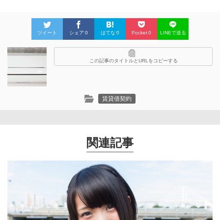
ツイート
シェア
0
はてな
0
Pocket
0
LINEで送る
この記事のタイトルとURLをコピーする
賃貸借契約
関連記事