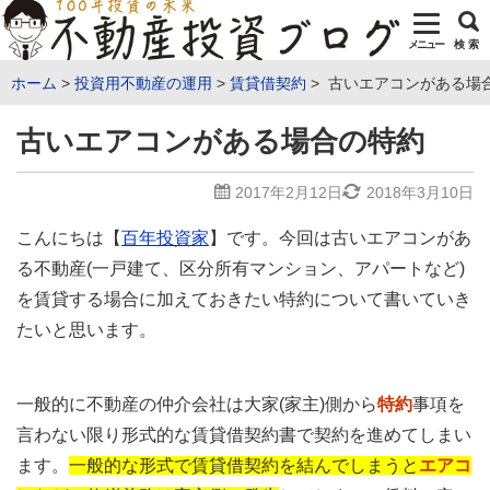
メニュー
検 索
ホーム
投資用不動産の運用
賃貸借契約
古いエアコンがある場
古いエアコンがある場合の特約
2017年2月12日
2018年3月10日
こんにちは【
百年投資家
】です。今回は古いエアコンがあ
る不動産(一戸建て、区分所有マンション、アパートなど)
を賃貸する場合に加えておきたい特約について書いていき
たいと思います。
一般的に不動産の仲介会社は大家(家主)側から
特約
事項を
言わない限り形式的な賃貸借契約書で契約を進めてしまい
ます。
一般的な形式で賃貸借契約を結んでしまうと
エアコ