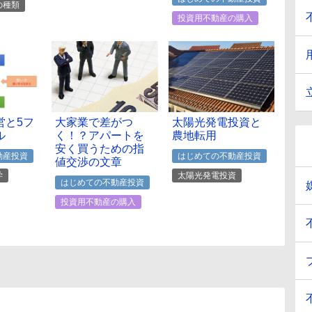
の種類
投資用不動産の購入
営と5フ
大家業で差がつ
太陽光発電投資と
ル
く！？アパートを
農地転用
安く買うための指
動産投資
はじめての不動産投資
値交渉の文章
学
太陽光発電投資
はじめての不動産投資
投資用不動産の購入