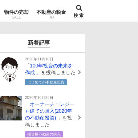
物件の売却
不動産の税金
検 索
SALE
TAX
新着記事
2020年11月10日
「
100年投資の未来を
作成
」を投稿しました
はじめての不動産投資
2020年10月29日
「
オーナーチェンジ一
戸建ての購入(2020年
の不動産投資)
」を投
稿しました
投資用不動産の購入