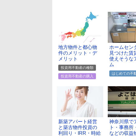
地方物件と都心物
ホームセン
件のメリット・デ
見つけた賃
メリット
使えそうな
ム
投資用不動産の種類
はじめての不
投資用不動産の購入
新築アパート経営
神奈川県で
と築古物件投資の
ト・事務所
利回り・IRR・時給
などの収益