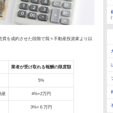
売買を成約させた段階で我々不動産投資家より以
業者が受け取れる報酬の限度額
5%
動産
4%+2万円
3%+６万円