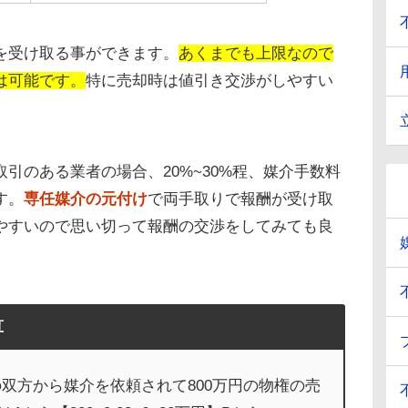
を受け取る事ができます。
あくまでも上限なので
は可能です。
特に売却時は値引き交渉がしやすい
引のある業者の場合、20%~30%程、媒介手数料
す。
専任媒介の元付け
で両手取りで報酬が受け取
やすいので思い切って報酬の交渉をしてみても良
算
の双方から媒介を依頼されて800万円の物権の売