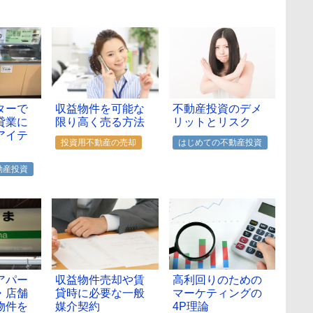
ターで
収益物件を可能な
不動産投資のデメ
貸業に
限り高く売る方法
リットとリスク
アイテ
投資用不動産の売却
はじめての不動産投資
動産投資
アパー
収益物件売却や賃
高利回りのための
・店舗
貸時に必要な一般
マーケティングの
物件を
媒介契約
4P理論