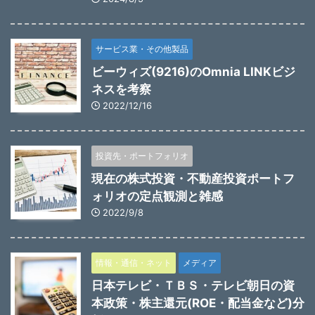
サービス業・その他製品
ビーウィズ(9216)のOmnia LINKビジ
ネスを考察
2022/12/16
投資先・ポートフォリオ
現在の株式投資・不動産投資ポートフ
ォリオの定点観測と雑感
2022/9/8
情報・通信・ネット
メディア
日本テレビ・ＴＢＳ・テレビ朝日の資
本政策・株主還元(ROE・配当金など)分