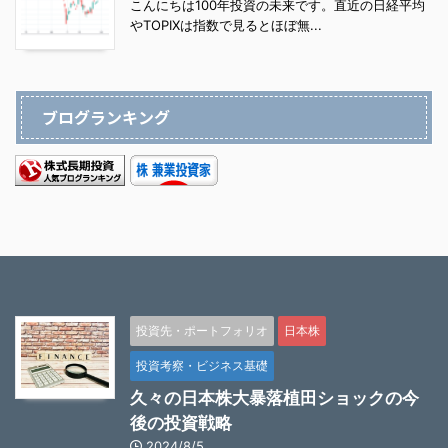
こんにちは100年投資の未来です。直近の日経平均
やTOPIXは指数で見るとほぼ無...
ブログランキング
投資先・ポートフォリオ
日本株
投資考察・ビジネス基礎
久々の日本株大暴落植田ショックの今
後の投資戦略
2024/8/5