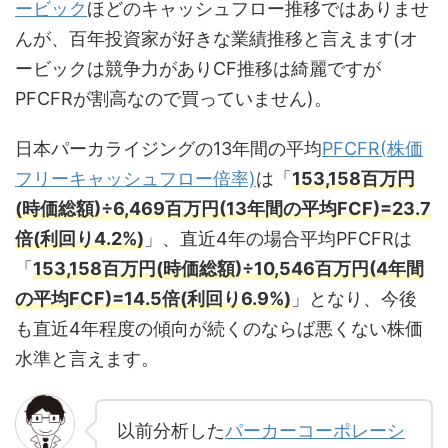
ービック
ほどのキャッシュフロー推移ではありませ
んが、百年投資家が好きな業績推移と言えます(オ
ービックは競争力がありCF推移は綺麗ですが
PFCFRが割高なので買っていません)。
日本パーカライジングの13年間の平均
PFCFR(株価
フリーキャッシュフロー倍率)
は「
153,158百万円
(時価総額)÷6,469百万円(13年間の平均FCF)=23.7
倍(利回り4.2%)
」、直近4年の場合平均PFCFRは
「
153,158百万円(時価総額)÷10,546百万円(4年間
の平均FCF)=14.5倍(利回り6.9%)
」となり、今後
も直近4年程度の傾向が続くのならば悪くない株価
水準と言えます。
以前分析した
パーカーコーポレーシ