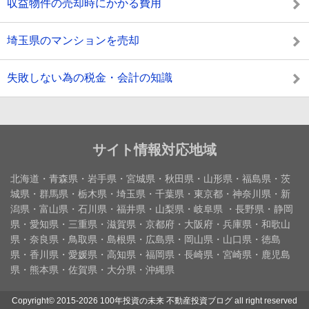
収益物件の売却時にかかる費用
埼玉県のマンションを売却
失敗しない為の税金・会計の知識
サイト情報対応地域
北海道・青森県・岩手県・宮城県・秋田県・山形県・福島県・茨
城県・群馬県・栃木県・埼玉県・千葉県・東京都・神奈川県・新
潟県・富山県・石川県・福井県・山梨県・岐阜県 ・長野県・静岡
県・愛知県・三重県・滋賀県・京都府・大阪府・兵庫県・和歌山
県・奈良県・鳥取県・島根県・広島県・岡山県・山口県・徳島
県・香川県・愛媛県・高知県・福岡県・長崎県・宮崎県・鹿児島
県・熊本県・佐賀県・大分県・沖縄県
Copyright©
2015-2026 100年投資の未来 不動産投資ブログ
all right reserved