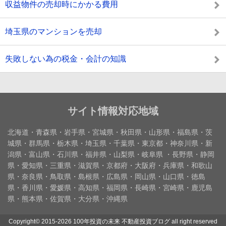
収益物件の売却時にかかる費用
埼玉県のマンションを売却
失敗しない為の税金・会計の知識
サイト情報対応地域
北海道・青森県・岩手県・宮城県・秋田県・山形県・福島県・茨
城県・群馬県・栃木県・埼玉県・千葉県・東京都・神奈川県・新
潟県・富山県・石川県・福井県・山梨県・岐阜県 ・長野県・静岡
県・愛知県・三重県・滋賀県・京都府・大阪府・兵庫県・和歌山
県・奈良県・鳥取県・島根県・広島県・岡山県・山口県・徳島
県・香川県・愛媛県・高知県・福岡県・長崎県・宮崎県・鹿児島
県・熊本県・佐賀県・大分県・沖縄県
Copyright©
2015-2026 100年投資の未来 不動産投資ブログ
all right reserved