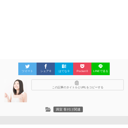
ツイート
シェア
0
はてな
0
Pocket
0
LINEで送る
この記事のタイトルとURLをコピーする
満室 客付け関連