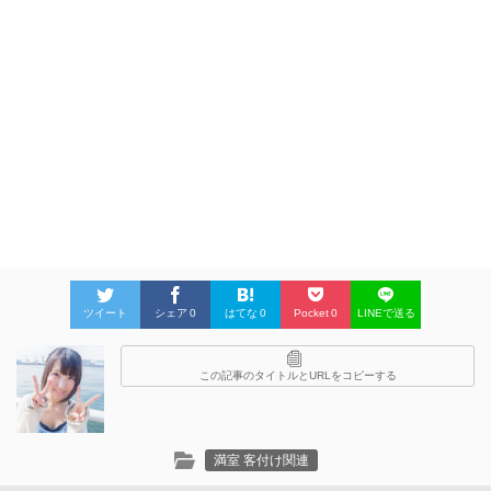
ツイート
シェア
0
はてな
0
Pocket
0
LINEで送る
この記事のタイトルとURLをコピーする
満室 客付け関連