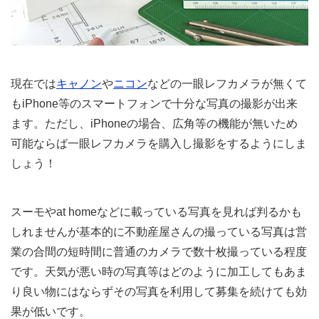
現在では
キャノン
や
ニコン
などの一眼レフカメラが無くて
もiPhone等のスマートフォンで十分な写真の撮影が出来
ます。ただし、iPhoneの場合、広角等の機能が無いため
可能ならば一眼レフカメラを購入し撮影をするようにしま
しょう！
スーモやat homeなどに載っている写真を見れば判るかも
しれませんが基本的に不動産屋さんの撮っている写真は営
業の合間の短時間に普通のカメラで数十枚撮っている程度
です。天気が悪い時の写真等はどのように加工してもあま
り良い物にはならずその写真を利用して募集を続けても効
果が低いです。