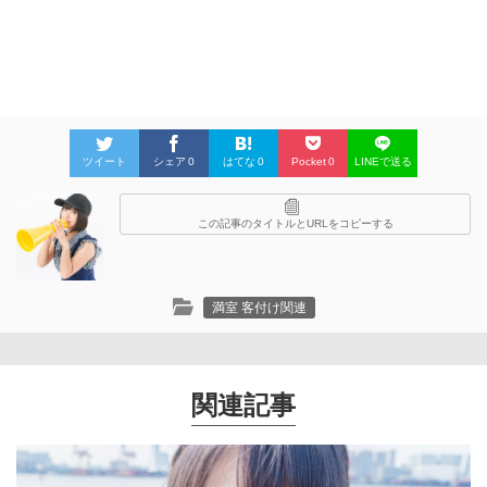
ツイート
シェア
0
はてな
0
Pocket
0
LINEで送る
この記事のタイトルとURLをコピーする
満室 客付け関連
関連記事