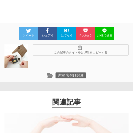
ツイート
シェア
0
はてな
0
Pocket
0
LINEで送る
この記事のタイトルとURLをコピーする
満室 客付け関連
関連記事