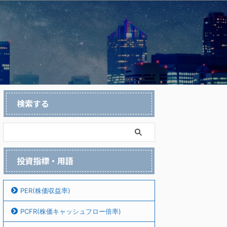
検索する
投資指標・用語
PER(株価収益率)
PCFR(株価キャッシュフロー倍率)