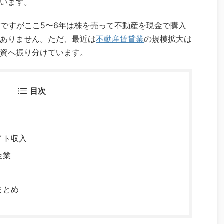
います。
上ですがここ5〜6年は株を売って不動産を現金で購入
ありません。ただ、最近は
不動産賃貸業
の規模拡大は
資へ振り分けています。
目次
イト収入
企業
まとめ