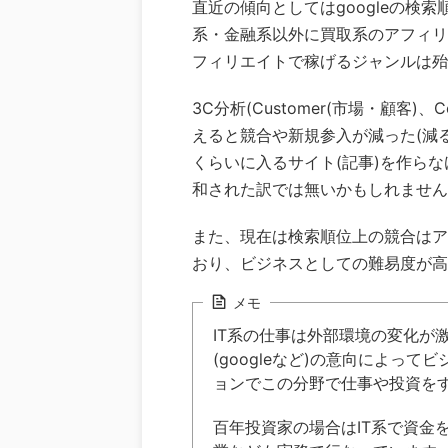
直近の傾向としてはgoogleの検
系・金融系以外に買取系のアフィリ
フィリエイトで稼げるジャンルは殆
3C分析(Customer(市場・顧客)、C
えると競合や新規参入が減った(減
くらいに入るサイト(記事)を作ら
和された訳では無いかもしれません
また、現在は検索順位上の競合はア
おり、ビジネスとしての難易度が高
メモ
IT系の仕事は外部環境の変化が
(googleなど)の意向によっ
ョンでこの分野で仕事や投資を
百年投資家の場合はIT系で資金